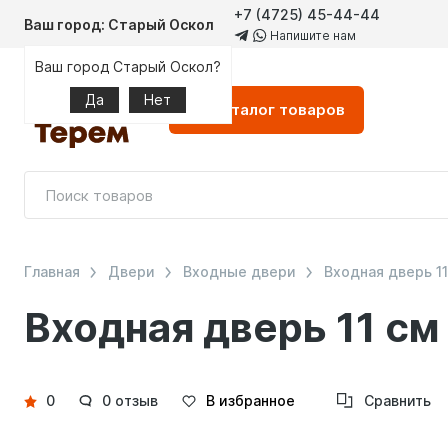
+7 (4725) 45-44-44
Ваш город: Старый Оскол
Напишите нам
Ваш город Старый Оскол?
Да
Нет
Каталог
товаров
Главная
Двери
Входные двери
Входная дверь 1
Входная дверь 11 см
Детали
0
0 отзыв
В избранное
Сравнить
товара