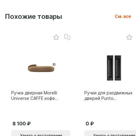
Похожие товары
См. все
Ручка дверная Morelli
Ручки для раздвижных
Universe CAFFE кофе
дверей Punto
9014011
SH.SLQ152.010 (Soft
LINE SLQ-010) BL
черный 61869
8 100
0
Узнать о поступлении
Узнать о поступлении