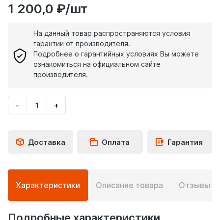
1 200,0 ₽/шт
На данный товар распространяются условия
гарантии от производителя.
Подробнее о гарантийных условиях Вы можете
ознакомиться на официальном сайте
производителя.
-
+
Укажите
количество
товара
Доставка
Оплата
Гарантия
Подробная
Характеристики
Описание товара
Отзывы
0
информация
о
товаре
Подробные характеристики