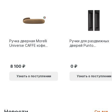
Ручка дверная Morelli
Ручки для раздвижных
Universe CAFFE кофе
дверей Punto
9014011
SH.SLQ152.010 (Soft
LINE SLQ-010) BL
черный 61869
8 100
0
Узнать о поступлении
Узнать о поступлении
Новости
См. все