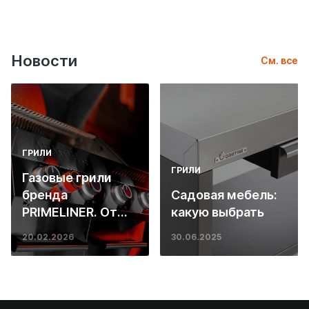
Новости
См. все
ГРИЛИ
ГРИЛИ
Газовые грили
бренда
Садовая мебель:
PRIMELINER. От
какую выбрать
основ инженерии
20.02.2026
30.06.2025
до ресторанных
стейков у вас
дома