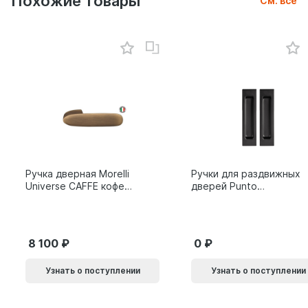
Похожие товары
См. все
Ручка дверная Morelli
Ручки для раздвижных
Universe CAFFE кофе
дверей Punto
9014011
SH.SLQ152.010 (Soft
LINE SLQ-010) BL
черный 61869
8 100
0
Узнать о поступлении
Узнать о поступлении