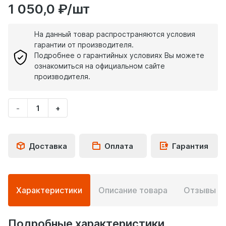
1 050,0 ₽/шт
На данный товар распространяются условия
гарантии от производителя.
Подробнее о гарантийных условиях Вы можете
ознакомиться на официальном сайте
производителя.
-
+
Укажите
количество
товара
Доставка
Оплата
Гарантия
Подробная
Характеристики
Описание товара
Отзывы
0
информация
о
товаре
Подробные характеристики