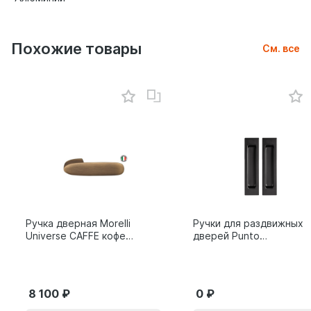
Похожие товары
См. все
Ручка дверная Morelli
Ручки для раздвижных
Universe CAFFE кофе
дверей Punto
9014011
SH.SLQ152.010 (Soft
LINE SLQ-010) BL
черный 61869
8 100
0