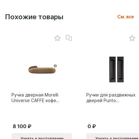
Похожие товары
См. все
Ручка дверная Morelli
Ручки для раздвижных
Universe CAFFE кофе
дверей Punto
9014011
SH.SLQ152.010 (Soft
LINE SLQ-010) BL
черный 61869
8 100
0
Узнать о поступлении
Узнать о поступлении