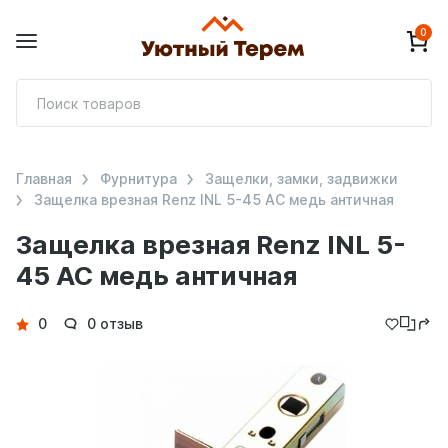
0
П
т
Главная
Фурнитура
Защелки, замки, задвижки
Защелка врезная Renz INL 5-45 АС медь античная
Защелка врезная Renz INL 5-
45 АС медь античная
Детали
0
0 отзыв
товара