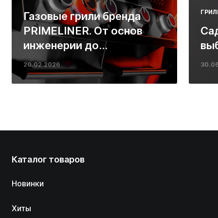
ГРИЛ
Газовые грили бренда
PRIMELINER. От основ
Са
инженерии до
вы
ресторанных стейков у
20.02.2026
30.0
вас дома
Каталог товаров
Новинки
Хиты