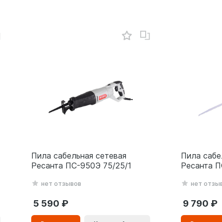
Пила сабельная сетевая
Пила сабе
Ресанта ПС-950Э 75/25/1
Ресанта П
нет отзывов
нет отзы
5 590
9 790
В
В