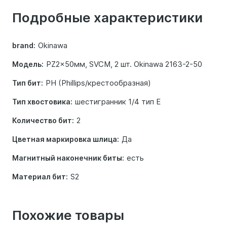
о
Подробные характеристики
товаре
Okinawa
brand:
PZ2x50мм, SVCM, 2 шт. Okinawa 2163-2-50
Модель:
PH (Phillips/крестообразная)
Тип бит:
шестигранник 1/4 тип E
Тип хвостовика:
2
Количество бит:
Да
Цветная маркировка шлица:
есть
Магнитный наконечник биты:
S2
Материал бит:
Похожие товары