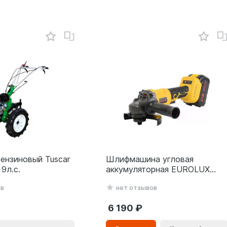
ензиновый Tuscar
Шлифмашина угловая
9л.с.
аккумуляторная EUROLUX
АУШМ-21Li/125 (2 акб и зу) в
ов
нет отзывов
кейсе
6 190
В