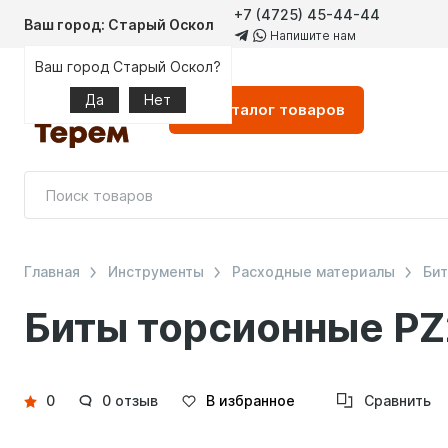
+7 (4725) 45-44-44
Ваш город: Старый Оскол
Напишите нам
Ваш город Старый Оскол?
Да
Нет
Каталог
товаров
Главная
Инструменты
Расходные материалы
Би
Биты торсионные PZ
Детали
0
0 отзыв
В избранное
Сравнить
товара