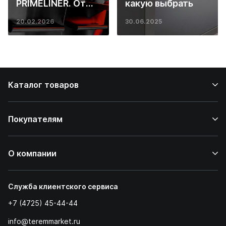
PRIMELINER. От
какую выбрать
основ инженерии
20.02.2026
30.06.2025
до ресторанных
стейков у вас
дома
Каталог товаров
Покупателям
О компании
Служба клиентского сервиса
+7 (4725) 45-44-44
info@teremmarket.ru