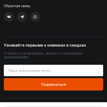
Обратная связь
Узнавайте первыми о новинках и скидках
А также о распродажах, акциях и специальных
предложениях
Введите
ваш
адрес
электронной
Подписаться
почты
© Уютный Терем, 2026