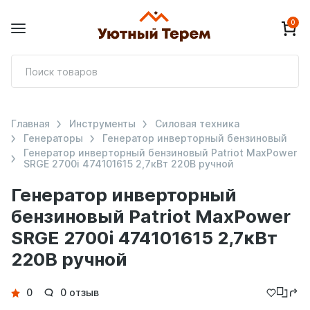
0
П
т
Главная
Инструменты
Силовая техника
Генераторы
Генератор инверторный бензиновый
Генератор инверторный бензиновый Patriot MaxPower
SRGE 2700i 474101615 2,7кВт 220В ручной
Генератор инверторный
бензиновый Patriot MaxPower
SRGE 2700i 474101615 2,7кВт
220В ручной
Детали
0
0 отзыв