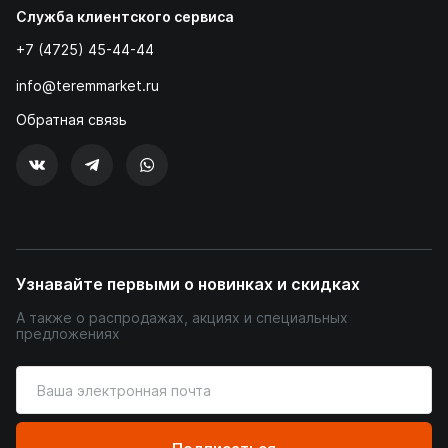
Служба клиентского сервиса
+7 (4725) 45-44-44
info@teremmarket.ru
Обратная связь
Узнавайте первыми о новинках и скидках
А также о распродажах, акциях и специальных
предложениях
Введите
ваш
адрес
электронной