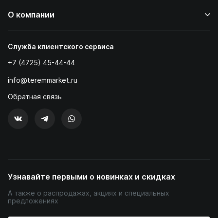
О компании
Служба клиентского сервиса
+7 (4725) 45-44-44
info@teremmarket.ru
Обратная связь
Узнавайте первыми о новинках и скидках
А также о распродажах, акциях и специальных
предложениях