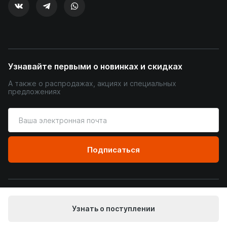
Узнавайте первыми о новинках и скидках
А также о распродажах, акциях и специальных
предложениях
Введите
ваш
адрес
электронной
Подписаться
почты
© Уютный Терем, 2026
Узнать о поступлении
Пользовательское соглашение