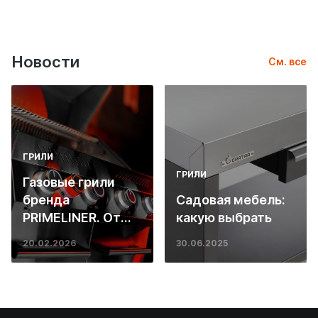
Новости
См. все
ГРИЛИ
ГРИЛИ
Газовые грили
бренда
Садовая мебель:
PRIMELINER. От
какую выбрать
основ инженерии
20.02.2026
30.06.2025
до ресторанных
стейков у вас
дома