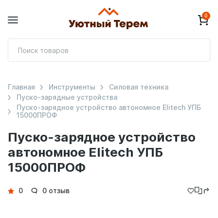
0
П
т
Главная
Инструменты
Силовая техника
Пуско-зарядные устройства
Пуско-зарядное устройство автономное Elitech УПБ
15000ПРОФ
Пуско-зарядное устройство
автономное Elitech УПБ
15000ПРОФ
Детали
0
0 отзыв
товара