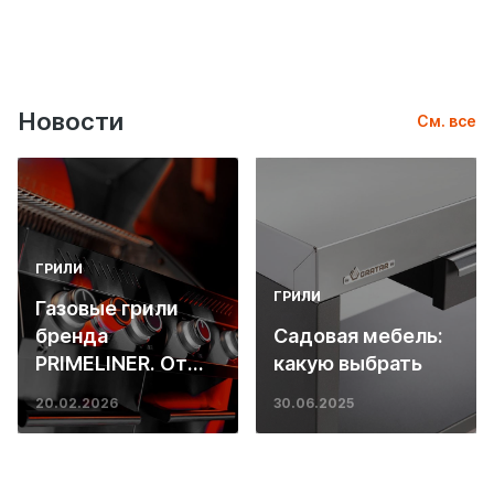
Новости
См. все
ГРИЛИ
ГРИЛИ
Газовые грили
бренда
Садовая мебель:
PRIMELINER. От
какую выбрать
основ инженерии
20.02.2026
30.06.2025
до ресторанных
стейков у вас
дома