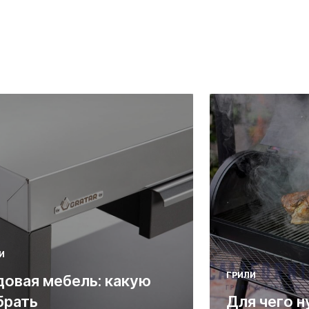
И
ГРИЛИ
довая мебель: какую
брать
Для чего н