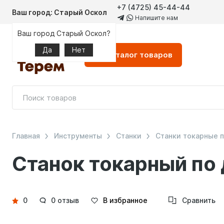
+7 (4725) 45-44-44
Ваш город: Старый Оскол
Напишите нам
Ваш город Старый Оскол?
Да
Нет
Каталог
товаров
Главная
Инструменты
Станки
Станки токарные 
Станок токарный п
Детали
0
0 отзыв
В избранное
Сравнить
товара