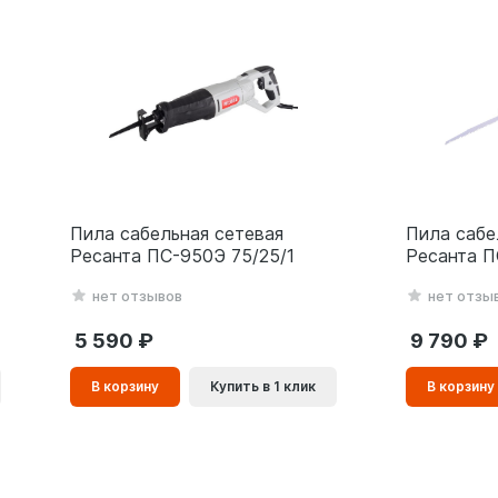
Пила сабельная сетевая
Пила сабе
Ресанта ПС-950Э 75/25/1
Ресанта П
нет отзывов
нет отзы
5 590
9 790
В
В
В корзину
Купить в 1 клик
В корзину
корзинe
корзинe