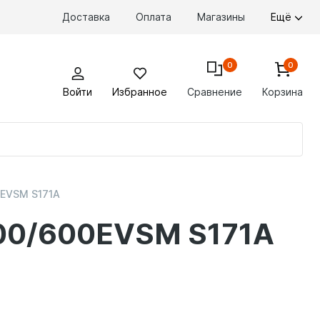
Доставка
Оплата
Магазины
Ещё
0
0
Войти
Избранное
Сравнение
Корзина
По
то
0EVSM S171A
400/600EVSM S171A