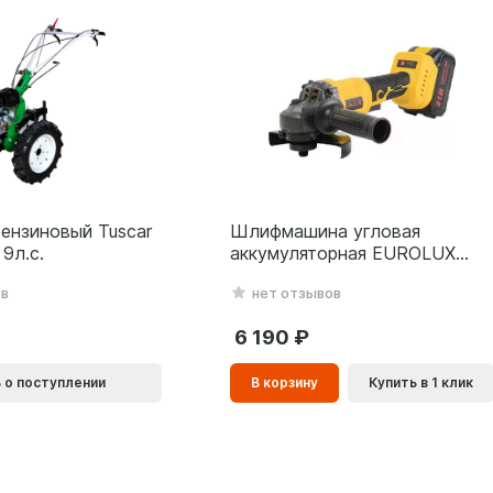
ензиновый Tuscar
Шлифмашина угловая
9л.с.
аккумуляторная EUROLUX
АУШМ-21Li/125 (2 акб и зу) в
ов
нет отзывов
кейсе
6 190
В
 о поступлении
В корзину
Купить в 1 клик
корзинe