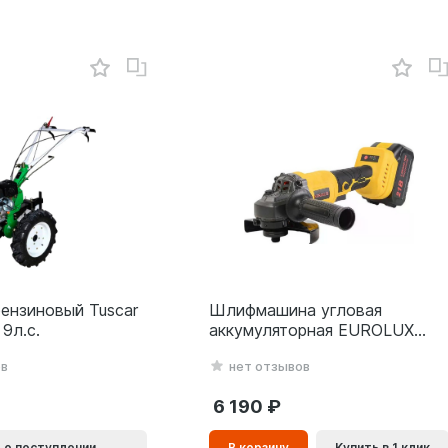
ензиновый Tuscar
Шлифмашина угловая
9л.с.
аккумуляторная EUROLUX
АУШМ-21Li/125 (2 акб и зу) в
ов
нет отзывов
кейсе
6 190
В
 о поступлении
В корзину
Купить в 1 клик