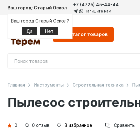
+7 (4725) 45-44-44
Ваш город: Старый Оскол
Напишите нам
Ваш город Старый Оскол?
Да
Нет
Каталог
товаров
Главная
Инструменты
Строительная техника
Пы
Пылесос строительн
Детали
0
0 отзыв
В избранное
Сравнить
товара