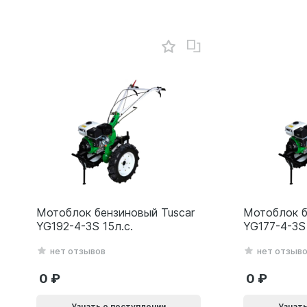
Мотоблок бензиновый Tuscar
Мотоблок б
YG192-4-3S 15л.с.
YG177-4-3S 
нет отзывов
нет отзыв
0
0
Узнать о поступлении
Узнать