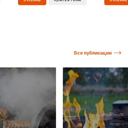
корзинe
корзинe
Все публикации