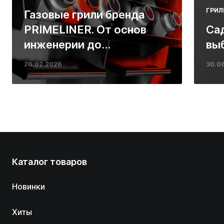
ГРИЛ
Газовые грили бренда
PRIMELINER. От основ
Са
инженерии до
вы
ресторанных стейков у
20.02.2026
30.0
вас дома
Каталог товаров
Новинки
Хиты