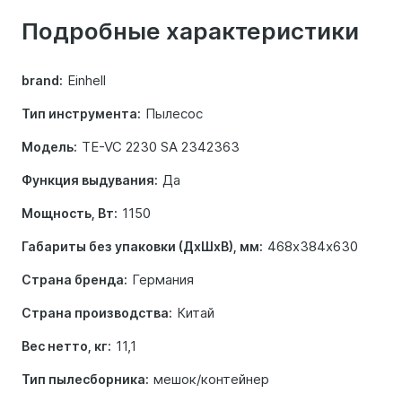
о
Подробные характеристики
товаре
Einhell
brand:
Пылесос
Тип инструмента:
TE-VC 2230 SA 2342363
Модель:
Да
Функция выдувания:
1150
Мощность, Вт:
468х384х630
Габариты без упаковки (ДхШхВ), мм:
Германия
Страна бренда:
Китай
Страна производства:
11,1
Вес нетто, кг:
мешок/контейнер
Тип пылесборника: