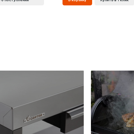
корзинe