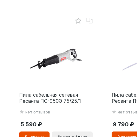
Пила сабельная сетевая
Пила сабе
Ресанта ПС-950Э 75/25/1
Ресанта П
нет отзывов
нет отзы
5 590
9 790
В
В
В корзину
Купить в 1 клик
В корзину