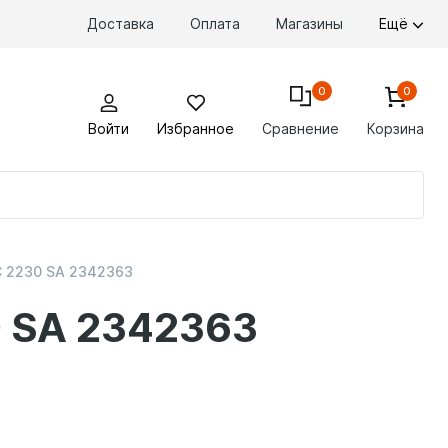
Доставка
Оплата
Магазины
Ещё
0
0
Войти
Избранное
Сравнение
Корзина
По
то
C 2230 SA 2342363
0 SA 2342363