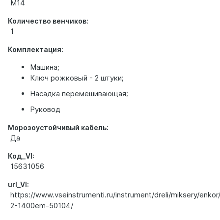
М14
Количество венчиков:
1
Комплектация:
Машина;
Ключ рожковый - 2 штуки;
Насадка перемешивающая;
Руковод
Морозоустойчивый кабель:
Да
Код_VI:
15631056
url_VI:
https://www.vseinstrumenti.ru/instrument/dreli/miksery/enko
2-1400em-50104/