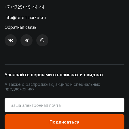
+7 (4725) 45-44-44
info@teremmarket.ru
Обратная связь
Узнавайте первыми о новинках и скидках
А также о распродажах, акциях и специальных
предложениях
Введите
ваш
адрес
электронной
Подписаться
почты