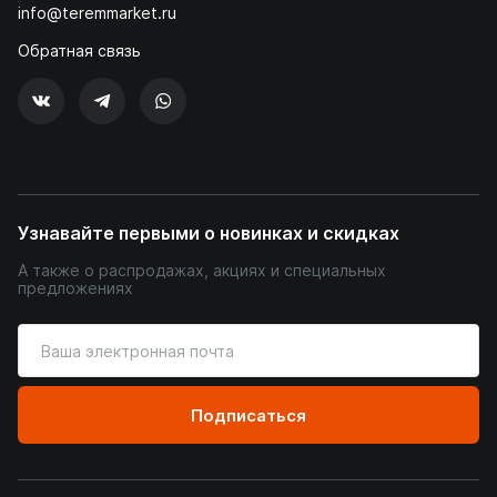
info@teremmarket.ru
Обратная связь
Узнавайте первыми о новинках и скидках
А также о распродажах, акциях и специальных
предложениях
Введите
ваш
адрес
электронной
Подписаться
почты