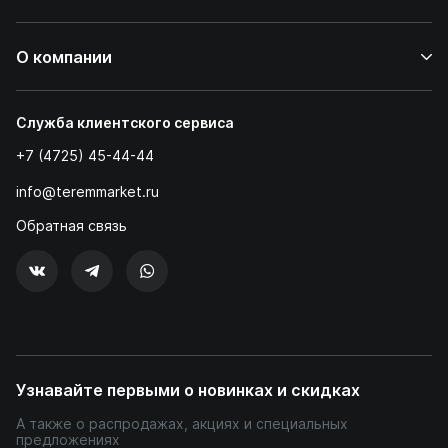
О компании
Служба клиентского сервиса
+7 (4725) 45-44-44
info@teremmarket.ru
Обратная связь
Узнавайте первыми о новинках и скидках
А также о распродажах, акциях и специальных
предложениях