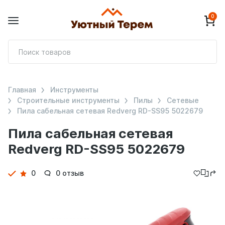
0
П
т
Главная
Инструменты
Строительные инструменты
Пилы
Сетевые
Пила сабельная сетевая Redverg RD-SS95 5022679
Пила сабельная сетевая
Redverg RD-SS95 5022679
Детали
0
0 отзыв
товара