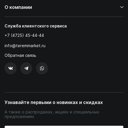
О компании
Служба клиентского сервиса
+7 (4725) 45-44-44
info@teremmarket.ru
Обратная связь
Узнавайте первыми о новинках и скидках
А также о распродажах, акциях и специальных
предложениях