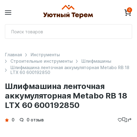
0
П
т
Главная
Инструменты
Строительные инструменты
Шлифмашины
Шлифмашина ленточная аккумуляторная Metabo RB 18
LTX 60 600192850
Шлифмашина ленточная
аккумуляторная Metabo RB 18
LTX 60 600192850
Детали
0
0 отзыв
товара