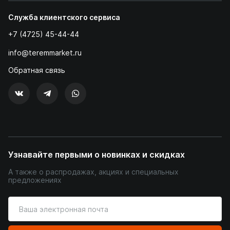
Служба клиентского сервиса
+7 (4725) 45-44-44
info@teremmarket.ru
Обратная связь
Узнавайте первыми о новинках и скидках
А также о распродажах, акциях и специальных
предложениях
Введите
ваш
адрес