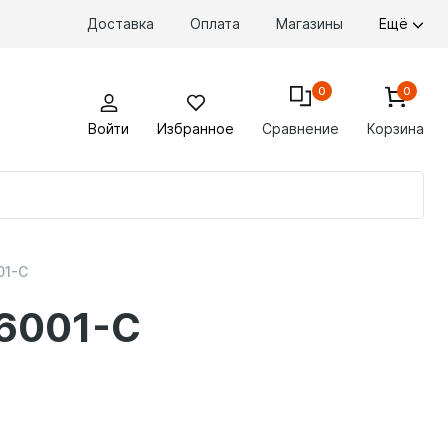
Доставка
Оплата
Магазины
Ещё
0
0
Войти
Избранное
Сравнение
Корзина
По
то
01-C
T6001-C