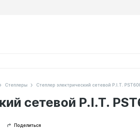
Степлеры
Степлер электрический сетевой P.I.T. PST60
ий сетевой P.I.T. PS
Поделиться