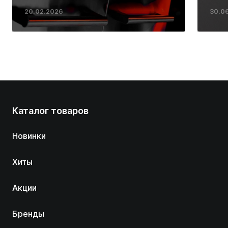
ресторанных стейков у
20.02.2026
30.0
вас дома
Каталог товаров
Новинки
Хиты
Акции
Бренды