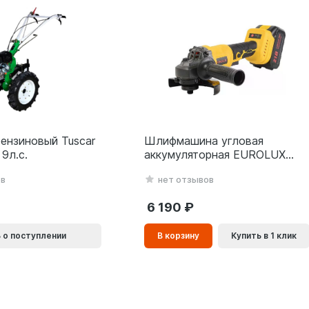
ензиновый Tuscar
Шлифмашина угловая
9л.с.
аккумуляторная EUROLUX
АУШМ-21Li/125 (2 акб и зу) в
ов
нет отзывов
кейсе
6 190
В
 о поступлении
В корзину
Купить в 1 клик
корзинe