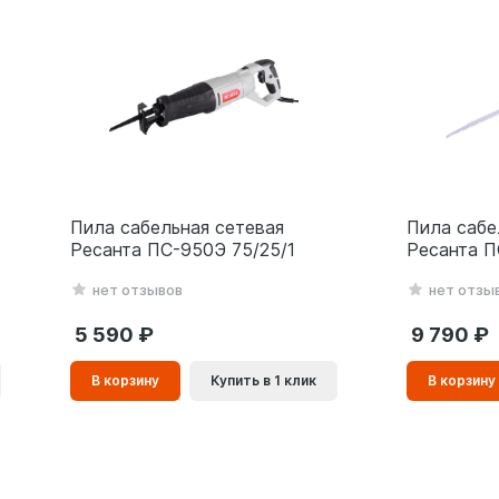
Пила сабельная сетевая
Пила сабе
Ресанта ПС-950Э 75/25/1
Ресанта П
нет отзывов
нет отзы
5 590
9 790
В
В
В корзину
Купить в 1 клик
В корзину
корзинe
корзинe