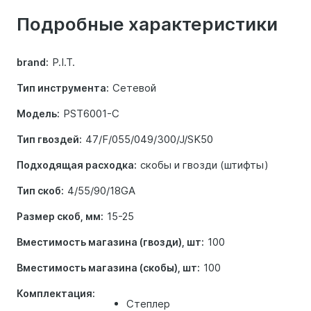
о
Подробные характеристики
товаре
P.I.T.
brand:
Сетевой
Тип инструмента:
PST6001-C
Модель:
47/F/055/049/300/J/SK50
Тип гвоздей:
скобы и гвозди (штифты)
Подходящая расходка:
4/55/90/18GA
Тип скоб:
15-25
Размер скоб, мм:
100
Вместимость магазина (гвозди), шт:
100
Вместимость магазина (скобы), шт:
Комплектация:
Степлер