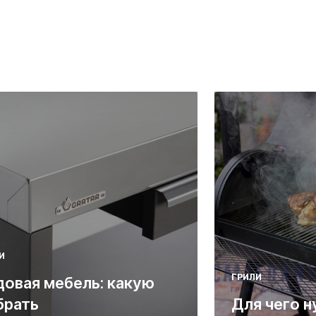
И
ГРИЛИ
довая мебель: какую
брать
Для чего н