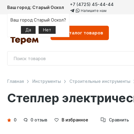
+7 (4725) 45-44-44
Ваш город: Старый Оскол
Напишите нам
Ваш город Старый Оскол?
Да
Нет
Каталог
товаров
Главная
Инструменты
Строительные инструменты
Степлер электрическ
Детали
0
0 отзыв
В избранное
Сравнить
товара