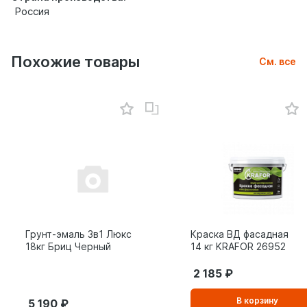
Россия
Похожие товары
См. все
Грунт-эмаль 3в1 Люкс
Краска ВД фасадная
18кг Бриц Черный
14 кг KRAFOR 26952
2 185
В
В корзину
5 190
корзинe