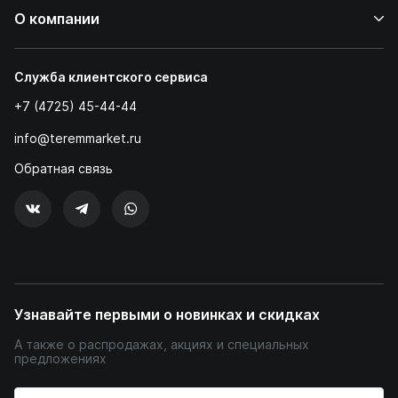
О компании
Служба клиентского сервиса
+7 (4725) 45-44-44
info@teremmarket.ru
Обратная связь
Узнавайте первыми о новинках и скидках
А также о распродажах, акциях и специальных
предложениях
Введите