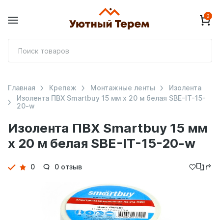
0
П
т
Главная
Крепеж
Монтажные ленты
Изолента
Изолента ПВХ Smartbuy 15 мм х 20 м белая SBE-IT-15-
20-w
Изолента ПВХ Smartbuy 15 мм
х 20 м белая SBE-IT-15-20-w
Детали
0
0 отзыв
товара