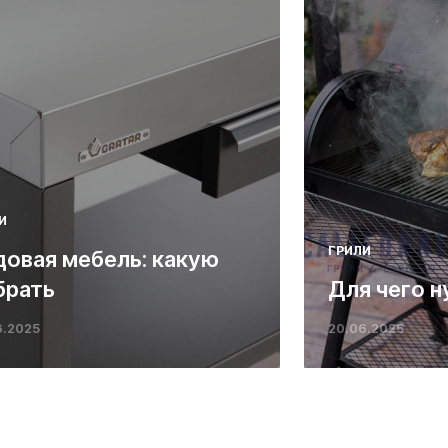
И
ГРИЛИ
довая мебель: какую
брать
Для чего н
6.2025
20.06.2025