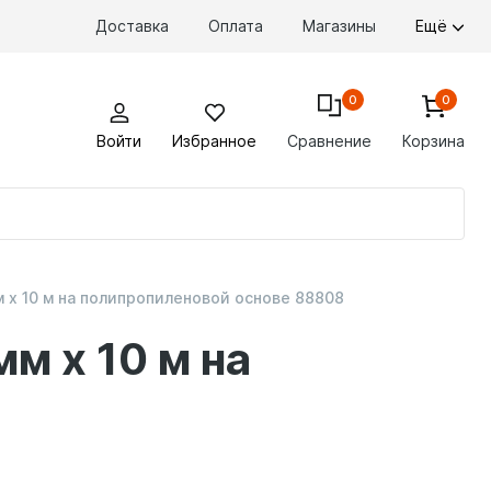
Доставка
Оплата
Магазины
Ещё
0
0
Войти
Избранное
Сравнение
Корзина
По
то
 x 10 м на полипропиленовой основе 88808
м x 10 м на