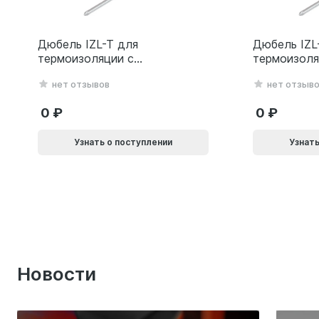
Дюбель IZL-T для
Дюбель IZL
термоизоляции с
термоизоля
металлическим гвоздем
металличес
нет отзывов
нет отзыв
10х200мм 10L
10х160мм 1
0
0
Узнать о поступлении
Узнать
Новости