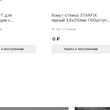
-T для
Хомут-стяжка STARFIX
ции с
черный 3,6х250мм (100шт/уп)
ким гвоздем
SMP-104781-100
ов
нет отзывов
0L
0
 о поступлении
Узнать о поступлении