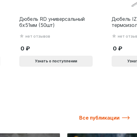
Дюбель RD универсальный
Дюбель IZ
6х51мм (50шт)
термоизол
металличе
нет отзывов
нет отзы
10х140мм 
0
0
Узнать о поступлении
Узна
Все публикации