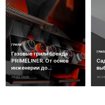
ГРИЛИ
ГРИЛ
Газовые грили бренда
PRIMELINER. От основ
Са
инженерии до
вы
ресторанных стейков у
20.02.2026
30.0
вас дома