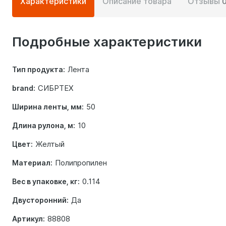
Характеристики
Описание товара
Отзывы
информация
о
Подробные характеристики
товаре
Лента
Тип продукта:
СИБРТЕХ
brand:
50
Ширина ленты, мм:
10
Длина рулона, м:
Желтый
Цвет:
Полипропилен
Материал:
0.114
Вес в упаковке, кг:
Да
Двусторонний:
88808
Артикул: