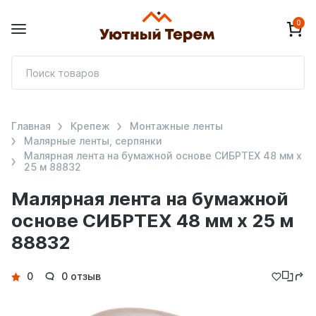
0
П
т
Главная
Крепеж
Монтажные ленты
Малярные ленты, серпянки
Малярная лента на бумажной основе СИБРТЕХ 48 мм х
25 м 88832
Малярная лента на бумажной
основе СИБРТЕХ 48 мм х 25 м
88832
Детали
0
0 отзыв
товара