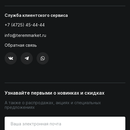
Служба клиентского сервиса
+7 (4725) 45-44-44
info@teremmarket.ru
Обратная связь
Узнавайте первыми о новинках и скидках
А также о распродажах, акциях и специальных
предложениях
Введите
ваш