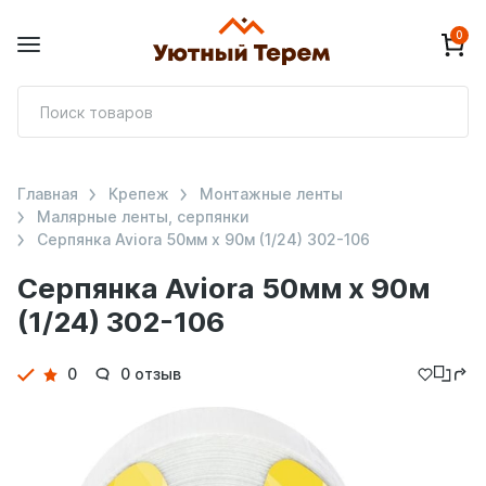
0
П
т
Главная
Крепеж
Монтажные ленты
Малярные ленты, серпянки
Серпянка Aviora 50мм х 90м (1/24) 302-106
Серпянка Aviora 50мм х 90м
(1/24) 302-106
Детали
0
0 отзыв
товара