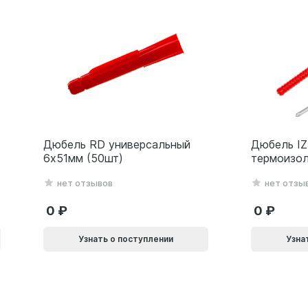
Дюбель RD универсальный
Дюбель IZ
6х51мм (50шт)
термоизол
металличе
нет отзывов
нет отзы
10х140мм 
0
0
Узнать о поступлении
Узна