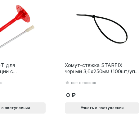
-T для
Хомут-стяжка STARFIX
ции с
черный 3,6х250мм (100шт/уп)
ким гвоздем
SMP-104781-100
ов
нет отзывов
0L
0
 о поступлении
Узнать о поступлении