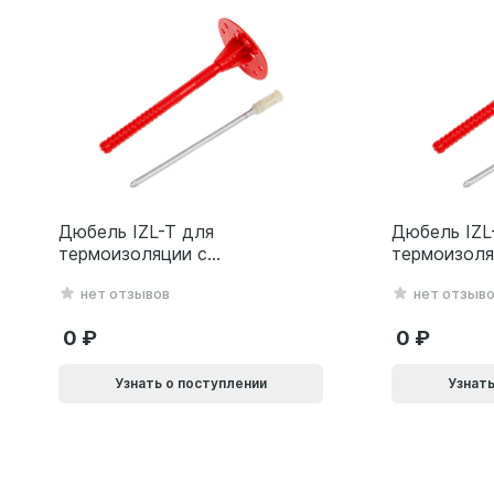
Дюбель IZL-T для
Дюбель IZL
термоизоляции с
термоизоля
металлическим гвоздем
металличес
нет отзывов
нет отзыв
10х200мм 10L
10х160мм 1
0
0
Узнать о поступлении
Узнать