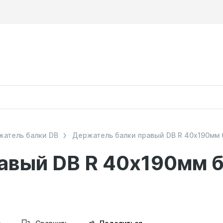
атель балки DB
Держатель балки правый DB R 40х190мм
авый DB R 40х190мм 