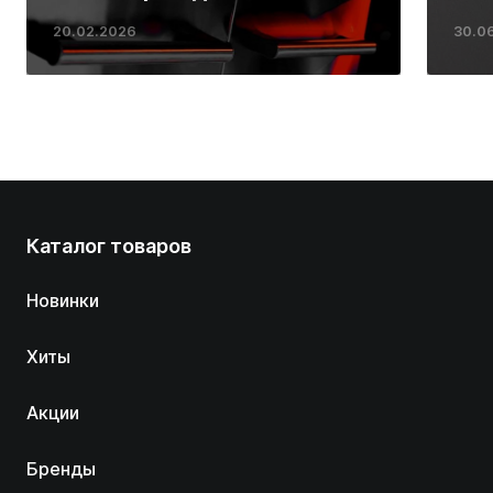
ресторанных стейков у
20.02.2026
30.0
вас дома
Каталог товаров
Новинки
Хиты
Акции
Бренды