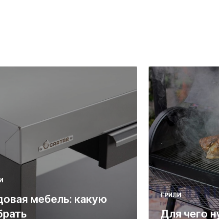
И
ГРИЛИ
довая мебель: какую
брать
Для чего н