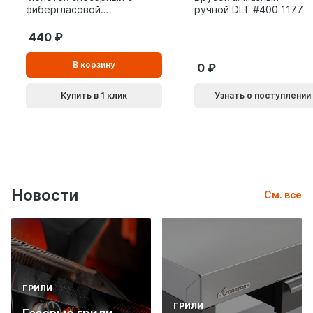
фибергласовой
ручной DLT #400 1177
рукояткой ВОЛАТ 0,8
кг 10180-08
440
В
В корзину
0
корзинe
Купить в 1 клик
Узнать о поступлении
Новости
См. все
ГРИЛИ
ГРИЛИ