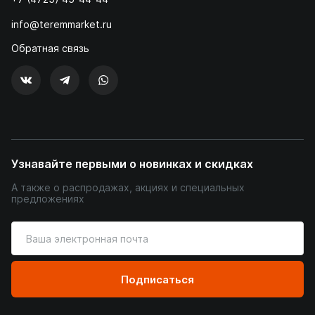
info@teremmarket.ru
Обратная связь
Узнавайте первыми о новинках и скидках
А также о распродажах, акциях и специальных
предложениях
Введите
ваш
адрес
электронной
Подписаться
почты