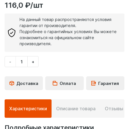
116,0 ₽/шт
На данный товар распространяются условия
гарантии от производителя.
Подробнее о гарантийных условиях Вы можете
ознакомиться на официальном сайте
производителя.
-
+
Укажите
количество
товара
Доставка
Оплата
Гарантия
Подробная
Характеристики
Описание товара
Отзывы
0
информация
о
товаре
Подробные характеристики