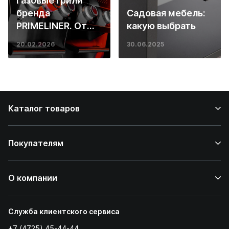
Газовые грили
бренда
Садовая мебель:
PRIMELINER. От
какую выбрать
основ инженерии
20.02.2026
30.06.2025
до ресторанных
стейков у вас
дома
Каталог товаров
Покупателям
О компании
Служба клиентского сервиса
+7 (4725) 45-44-44