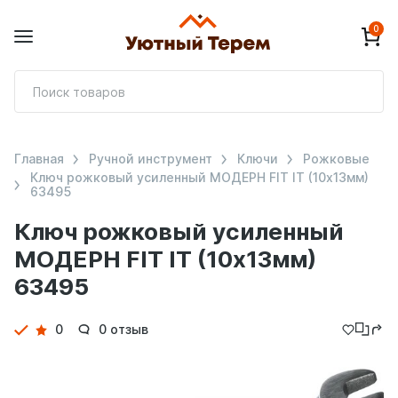
0
П
т
Главная
Ручной инструмент
Ключи
Рожковые
Ключ рожковый усиленный МОДЕРН FIT IT (10х13мм)
63495
Ключ рожковый усиленный
МОДЕРН FIT IT (10х13мм)
63495
Детали
0
0 отзыв
товара