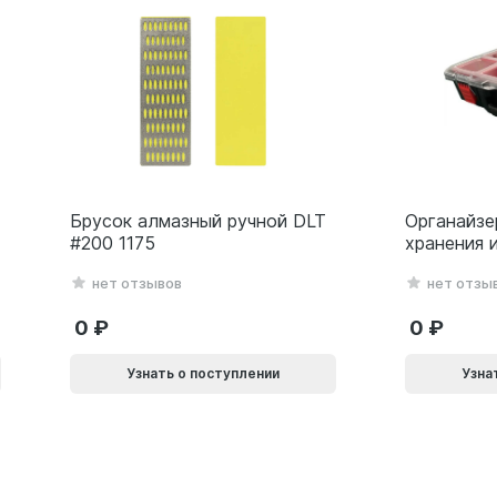
Брусок алмазный ручной DLT
Органайзе
#200 1175
хранения 
серия Lite
нет отзывов
нет отзы
0
0
Узнать о поступлении
Узна