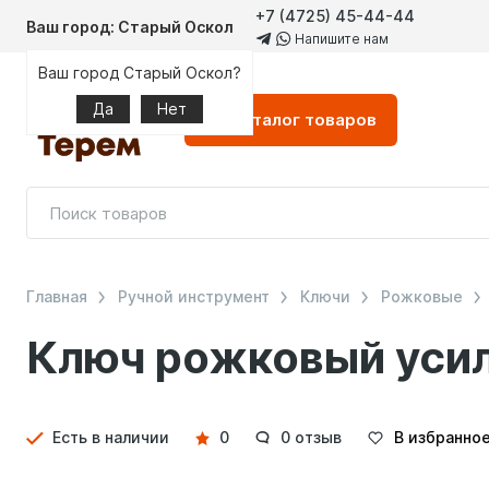
+7 (4725) 45-44-44
Ваш город: Старый Оскол
Напишите нам
Ваш город Старый Оскол?
Да
Нет
Каталог
товаров
Главная
Ручной инструмент
Ключи
Рожковые
Ключ рожковый усил
Детали
Есть в наличии
0
0 отзыв
В избранно
товара