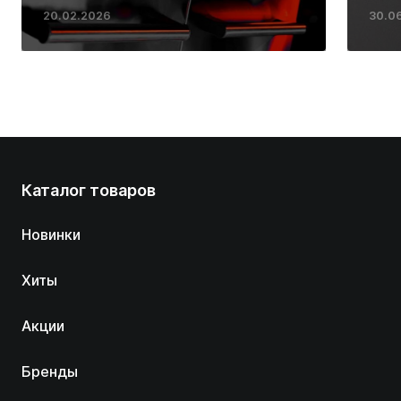
ресторанных стейков у
20.02.2026
30.0
вас дома
Каталог товаров
Новинки
Хиты
Акции
Бренды