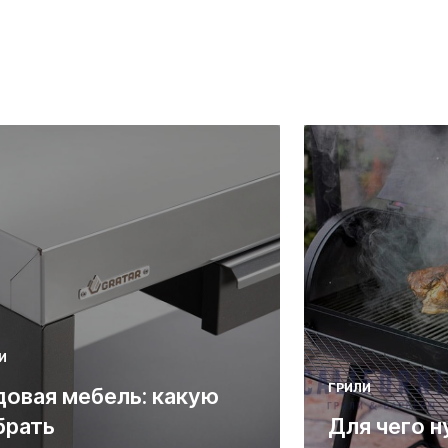
И
ГРИЛИ
довая мебель: какую
брать
Для чего н