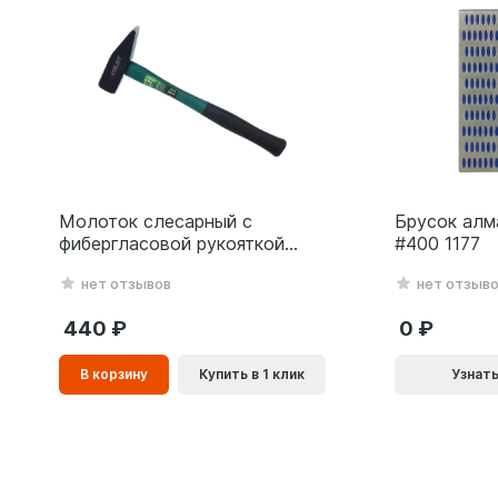
Молоток слесарный с
Брусок алм
фибергласовой рукояткой
#400 1177
ВОЛАТ 0,8 кг 10180-08
нет отзывов
нет отзыв
440
0
В
В корзину
Купить в 1 клик
Узнать
корзинe