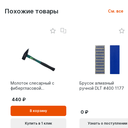
Похожие товары
См. все
Молоток слесарный с
Брусок алмазный
фибергласовой
ручной DLT #400 1177
рукояткой ВОЛАТ 0,8
кг 10180-08
440
В
В корзину
0
корзинe
Купить в 1 клик
Узнать о поступлении