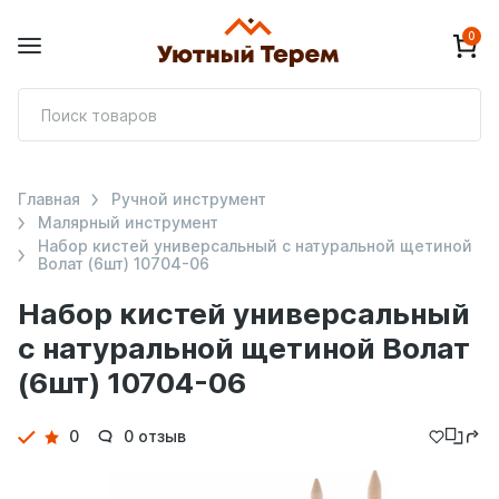
0
П
т
Главная
Ручной инструмент
Малярный инструмент
Набор кистей универсальный с натуральной щетиной
Волат (6шт) 10704-06
Набор кистей универсальный
с натуральной щетиной Волат
(6шт) 10704-06
Детали
0
0 отзыв
товара