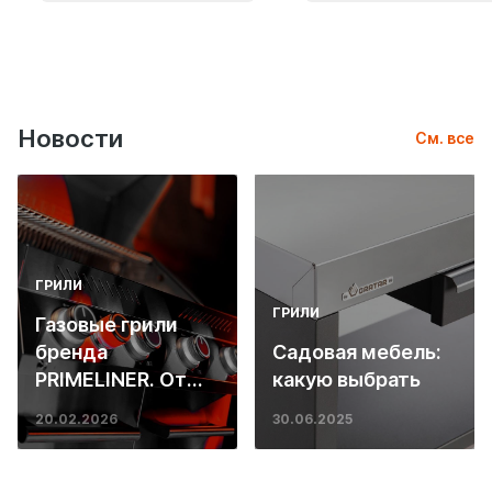
Новости
См. все
ГРИЛИ
ГРИЛИ
Газовые грили
бренда
Садовая мебель:
PRIMELINER. От
какую выбрать
основ инженерии
20.02.2026
30.06.2025
до ресторанных
стейков у вас
дома