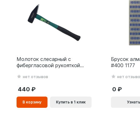
Молоток слесарный с
Брусок алм
фибергласовой рукояткой
#400 1177
ВОЛАТ 0,8 кг 10180-08
нет отзывов
нет отзыв
440
0
В
В корзину
Купить в 1 клик
Узнать
корзинe