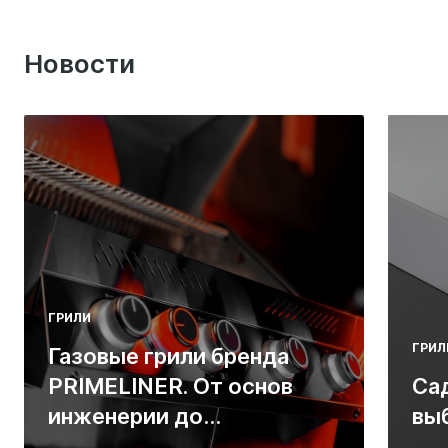
Новости
ГРИЛИ
ГРИЛ
Газовые грили бренда
PRIMELINER. От основ
Са
инженерии до
вы
ресторанных стейков у