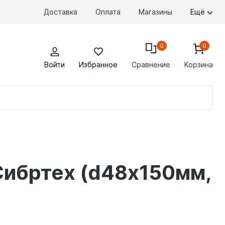
Доставка
Оплата
Магазины
Ещё
0
0
Войти
Избранное
Сравнение
Корзина
По
то
Сибртех (d48х150мм,