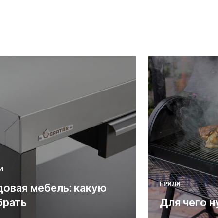
И
ГРИЛИ
довая мебель: какую
брать
Для чего н