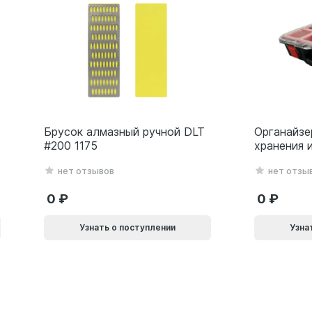
Брусок алмазный ручной DLT
Органайзе
#200 1175
хранения 
серия Lite
нет отзывов
нет отзы
0
0
Узнать о поступлении
Узна