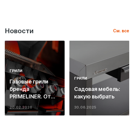
Новости
См. все
ГРИЛИ
ГРИЛИ
Газовые грили
бренда
Садовая мебель:
PRIMELINER. От
какую выбрать
основ инженерии
20.02.2026
30.06.2025
до ресторанных
стейков у вас
дома