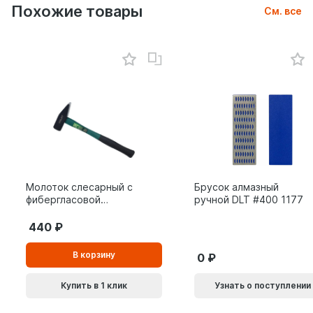
Похожие товары
См. все
Молоток слесарный с
Брусок алмазный
фибергласовой
ручной DLT #400 1177
рукояткой ВОЛАТ 0,8
кг 10180-08
440
В
В корзину
0
корзинe
Купить в 1 клик
Узнать о поступлении