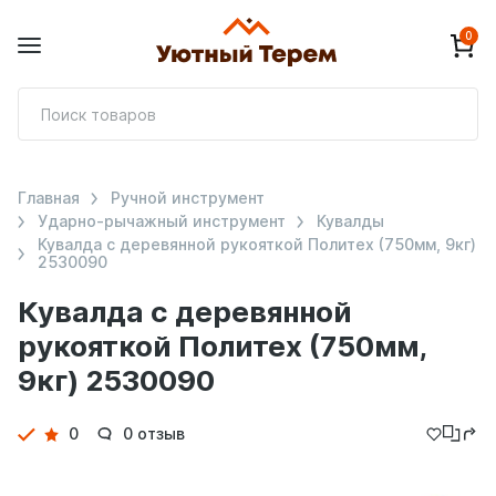
0
П
т
Главная
Ручной инструмент
Ударно-рычажный инструмент
Кувалды
Кувалда с деревянной рукояткой Политех (750мм, 9кг)
2530090
Кувалда с деревянной
рукояткой Политех (750мм,
9кг) 2530090
Детали
0
0 отзыв
товара