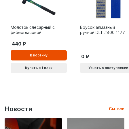
Молоток слесарный с
Брусок алмазный
фибергласовой
ручной DLT #400 1177
рукояткой ВОЛАТ 0,8
кг 10180-08
440
В
В корзину
0
корзинe
Купить в 1 клик
Узнать о поступлении
Новости
См. все