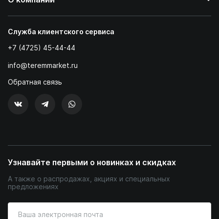
Служба клиентского сервиса
+7 (4725) 45-44-44
info@teremmarket.ru
Обратная связь
Узнавайте первыми о новинках и скидках
А также о распродажах, акциях и специальных
предложениях
Введите
ваш