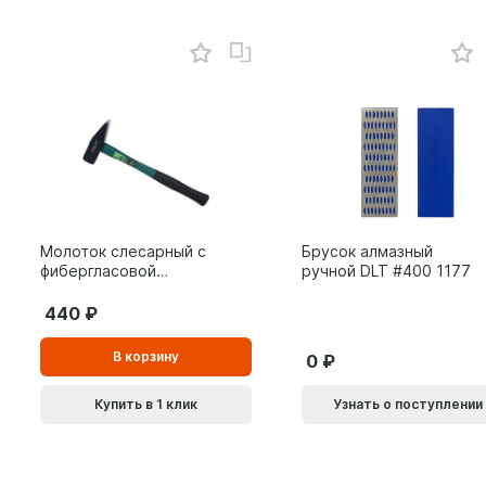
Молоток слесарный с
Брусок алмазный
фибергласовой
ручной DLT #400 1177
рукояткой ВОЛАТ 0,8
кг 10180-08
440
В
В корзину
0
корзинe
Купить в 1 клик
Узнать о поступлении