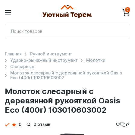
0
П
т
Главная
Ручной инструмент
Ударно-рычажный инструмент
Молотки
Слесарные
Молоток слесарный с деревянной рукояткой Oasis
Eco (400г) 103010603002
Молоток слесарный с
деревянной рукояткой Oasis
Eco (400г) 103010603002
Детали
0
0 отзыв
товара