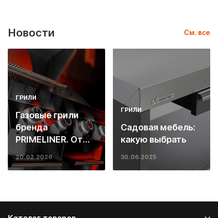
Новости
См. все
ГРИЛИ
ГРИЛИ
Газовые грили
бренда
Садовая мебель:
PRIMELINER. От
какую выбрать
основ инженерии
20.02.2026
30.06.2025
до ресторанных
стейков у вас
дома