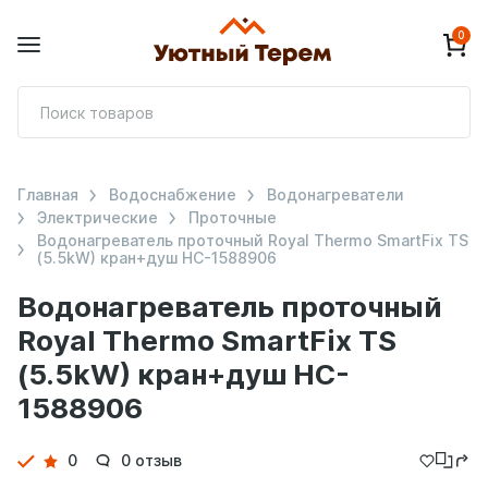
0
П
т
Главная
Водоснабжение
Водонагреватели
Электрические
Проточные
Водонагреватель проточный Royal Thermo SmartFix TS
(5.5kW) кран+душ HC-1588906
Водонагреватель проточный
Royal Thermo SmartFix TS
(5.5kW) кран+душ HC-
1588906
Детали
0
0 отзыв