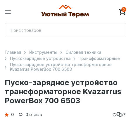
0
П
т
Главная
Инструменты
Силовая техника
Пуско-зарядные устройства
Трансформаторные
Пуско-зарядное устройство трансформаторное
Kvazarrus PowerBox 700 6503
Пуско-зарядное устройство
трансформаторное Kvazarrus
PowerBox 700 6503
Детали
0
0 отзыв
товара