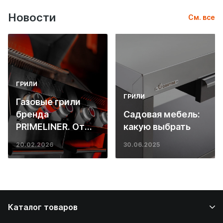
Новости
См. все
ГРИЛИ
ГРИЛИ
Газовые грили
бренда
Садовая мебель:
PRIMELINER. От
какую выбрать
основ инженерии
20.02.2026
30.06.2025
до ресторанных
стейков у вас
дома
Каталог товаров