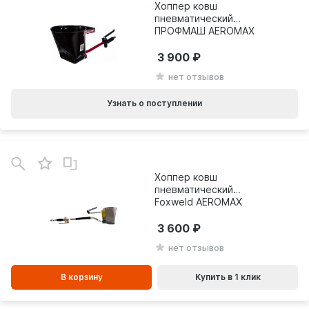
Хоппер ковш
пневматический
ПРОФМАШ AEROMAX
WAH-02 7835
3 900
нет отзывов
Узнать о поступлении
В
зинe
Хоппер ковш
пневматический
Foxweld AEROMAX
WAH-02 7835
3 600
нет отзывов
В корзину
Купить в 1 клик