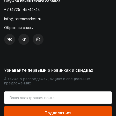
Служба клиентского сервиса
+7 (4725) 45-44-44
info@teremmarket.ru
Обратная связь
Узнавайте первыми о новинках и скидках
А также о распродажах, акциях и специальных
предложениях
Введите
ваш
адрес
электронной
Подписаться