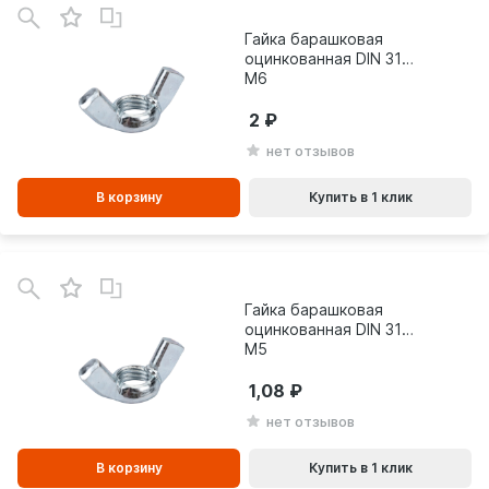
зинe
Гайка барашковая
оцинкованная DIN 315
М6
2
нет отзывов
В корзину
Купить в 1 клик
В
зинe
Гайка барашковая
оцинкованная DIN 315
М5
1,08
нет отзывов
В корзину
Купить в 1 клик