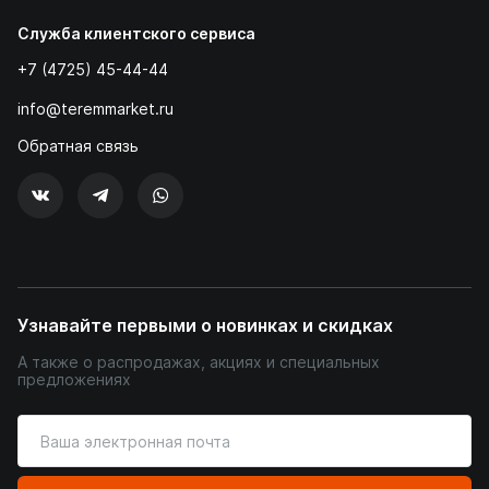
Служба клиентского сервиса
+7 (4725) 45-44-44
info@teremmarket.ru
Обратная связь
Узнавайте первыми о новинках и скидках
А также о распродажах, акциях и специальных
предложениях
Введите
ваш
адрес