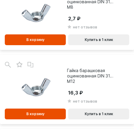
оцинкованная DIN 315
М8
2,7
нет отзывов
В корзину
Купить в 1 клик
В
зинe
Гайка барашковая
оцинкованная DIN 315
М12
16,3
нет отзывов
В корзину
Купить в 1 клик
В