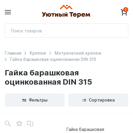
0
П
т
Главная
Крепеж
Метрический крепеж
Гайка барашковая оцинкованная DIN 315
Гайка барашковая
оцинкованная DIN 315
Фильтры
Сортировка
В
зинe
Гайка барашковая