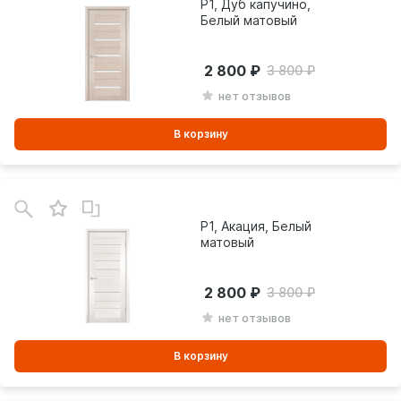
P1, Дуб капучино,
Белый матовый
2 800
3 800
нет отзывов
В корзину
В
зинe
P1, Акация, Белый
матовый
2 800
3 800
нет отзывов
В корзину