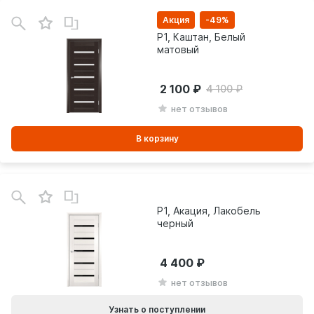
В
зинe
Акция
-49%
P1, Каштан, Белый
матовый
2 100
4 100
нет отзывов
В корзину
P1, Акация, Лакобель
черный
4 400
нет отзывов
Узнать о поступлении