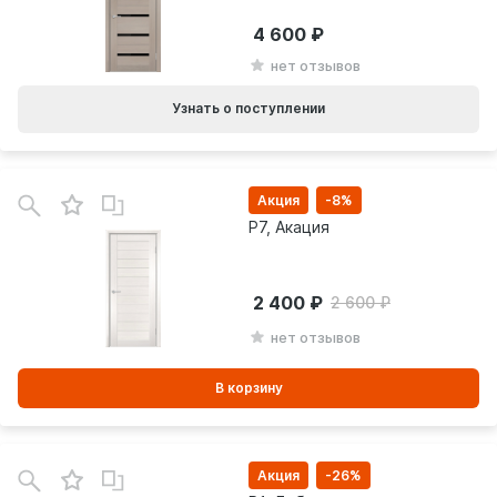
4 600
нет отзывов
Узнать о поступлении
В
зинe
Акция
-8%
P7, Акация
2 400
2 600
нет отзывов
В корзину
В
зинe
Акция
-26%