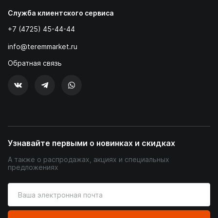
Служба клиентского сервиса
+7 (4725) 45-44-44
info@teremmarket.ru
Обратная связь
Узнавайте первыми о новинках и скидках
А также о распродажах, акциях и специальных
предложениях
Введите
ваш
адрес