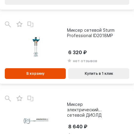
В
зинe
Миксер сетевой Sturm
Professional ID2018MP
6 320
нет отзывов
В корзину
Купить в 1 клик
Миксер
электрический
сетевой ДИОЛД
ДЭМ-1 10013010
8 640