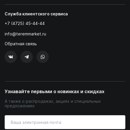
Служба клиентского сервиса
+7 (4725) 45-44-44
info@teremmarket.ru
Обратная связь
Узнавайте первыми о новинках и скидках
А также о распродажах, акциях и специальных
предложениях
Введите
ваш