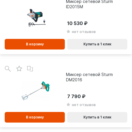
Миксер сетевой Sturm
ID2015M
10 530
нет отзывов
В корзину
Купить в 1 клик
В
зинe
Миксер сетевой Sturm
DM2016
7 790
нет отзывов
В корзину
Купить в 1 клик