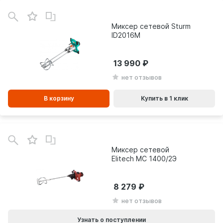
В
зинe
Миксер сетевой Sturm
ID2016M
13 990
нет отзывов
В корзину
Купить в 1 клик
Миксер сетевой
Elitech МС 1400/2Э
8 279
нет отзывов
Узнать о поступлении