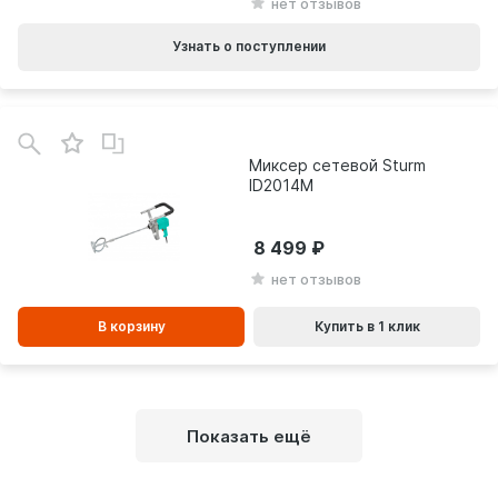
нет отзывов
Узнать о поступлении
В
зинe
Миксер сетевой Sturm
ID2014M
8 499
нет отзывов
В корзину
Купить в 1 клик
Показать ещё