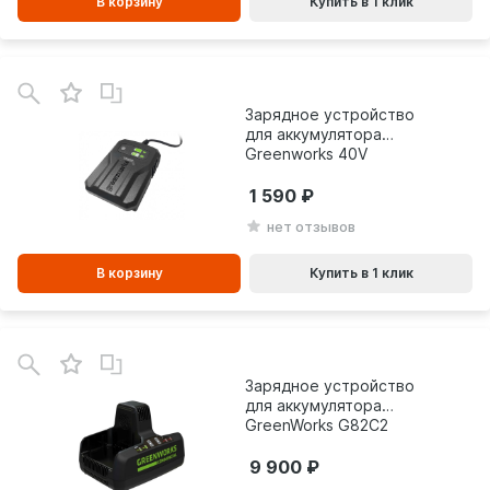
В корзину
Купить в 1 клик
В
зинe
Зарядное устройство
для аккумулятора
Greenworks 40V
2904107
1 590
нет отзывов
В корзину
Купить в 1 клик
В
зинe
Зарядное устройство
для аккумулятора
GreenWorks G82C2
82V
9 900