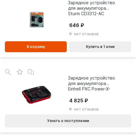
Зарядное устройство
для аккумулятора
Sturm CD3312-AC
646
нет отзывов
В корзину
Купить в 1 клик
Зарядное устройство
для аккумулятора
Einhell PXC Power-X-
Boostcharger 6 A
4512064
4 825
нет отзывов
Узнать о поступлении