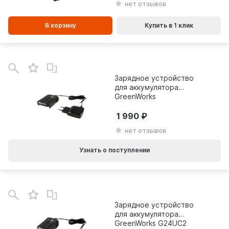
нет отзывов
В корзину
Купить в 1 клик
Зарядное устройство
для аккумулятора
GreenWorks
G40UCM2M 40В
2946507
1 990
нет отзывов
Узнать о поступлении
В
зинe
Зарядное устройство
для аккумулятора
GreenWorks G24UC2