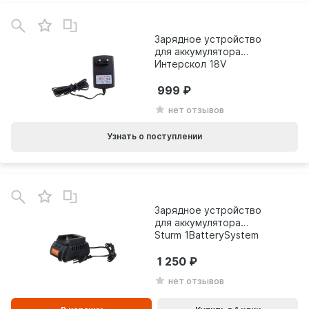
Зарядное устройство
для аккумулятора
Интерскол 18V
2401.016
999
нет отзывов
Узнать о поступлении
В
зинe
Зарядное устройство
для аккумулятора
Sturm 1BatterySystem
18V 2А SBC1821
1 250
нет отзывов