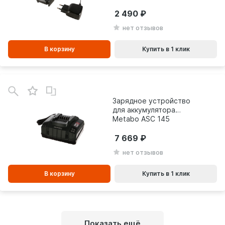
24 В 2946207
2 490
нет отзывов
В корзину
Купить в 1 клик
В
зинe
Зарядное устройство
для аккумулятора
Metabo ASC 145
627378000
7 669
нет отзывов
В корзину
Купить в 1 клик
Показать ещё