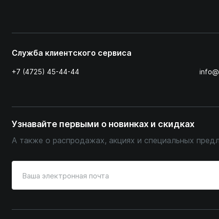
Служба клиентского сервиса
+7 (4725) 45-44-44
info@
Узнавайте первыми о новинках и скидках
А также о распродажах, акциях и специальных пред
Введите
ваш
адрес