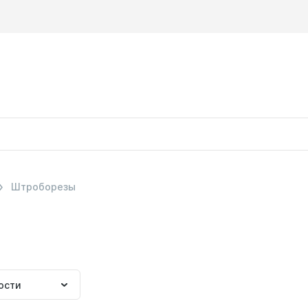
Штроборезы
ка