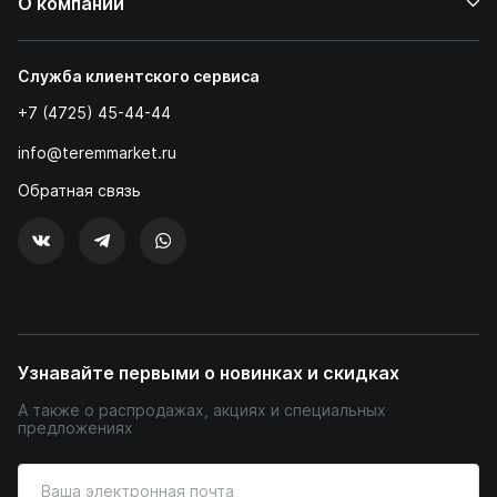
О компании
Служба клиентского сервиса
+7 (4725) 45-44-44
info@teremmarket.ru
Обратная связь
Узнавайте первыми о новинках и скидках
А также о распродажах, акциях и специальных
предложениях
Введите