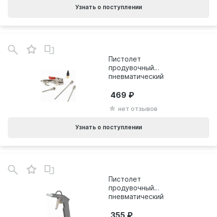
Узнать о поступлении
Пистолет
продувочный
пневматический
MATRIX 57338
469
нет отзывов
Узнать о поступлении
Пистолет
продувочный
пневматический
Patriot GH 60A
830901030
355