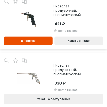
Пистолет
продувочный
пневматический
Foxweld AERO 5746
421
нет отзывов
В корзину
Купить в 1 клик
Пистолет
продувочный
пневматический
FUBAG DGL170/4
110122
330
нет отзывов
Узнать о поступлении