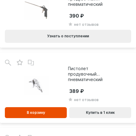
пневматический
Patriot GH 60B
830901035
390
нет отзывов
Узнать о поступлении
В
зинe
Пистолет
продувочный
пневматический
MATRIX 57330
389
нет отзывов
В корзину
Купить в 1 клик
В
зинe