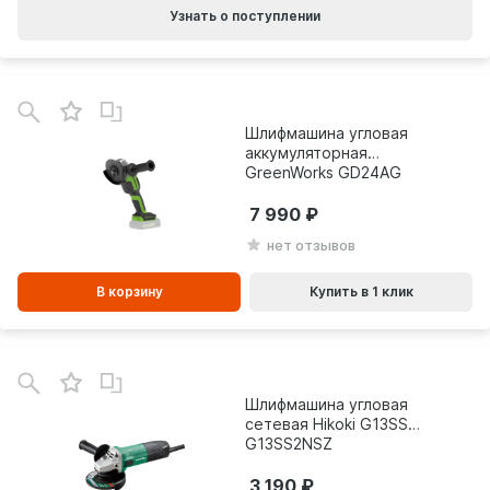
Узнать о поступлении
В
зинe
Шлифмашина угловая
аккумуляторная
GreenWorks GD24AG
3200207
7 990
нет отзывов
В корзину
Купить в 1 клик
Шлифмашина угловая
сетевая Hikoki G13SS2
G13SS2NSZ
3 190