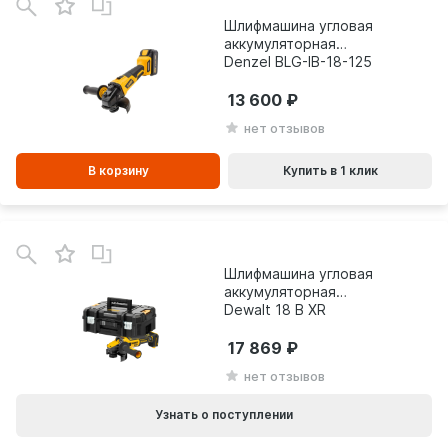
Шлифмашина угловая
аккумуляторная
Denzel BLG-IB-18-125
27003
13 600
нет отзывов
В корзину
Купить в 1 клик
Шлифмашина угловая
аккумуляторная
Dewalt 18 В XR
FLEXVOLT ADVANTAGE
DCG409NT-XJ
17 869
нет отзывов
Узнать о поступлении