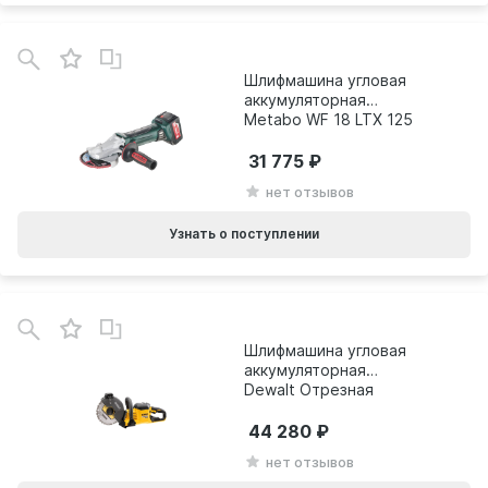
Шлифмашина угловая
аккумуляторная
Metabo WF 18 LTX 125
601306500
31 775
нет отзывов
Узнать о поступлении
Шлифмашина угловая
аккумуляторная
Dewalt Отрезная
машина 54 В XR
FLEXVOLT DCS690N
44 280
нет отзывов