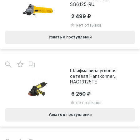
SG6125-RU
2 499
нет отзывов
Узнать о поступлении
Шлифмашина угловая
сетевая Hanskonner
HAG13125TE
6 250
нет отзывов
Узнать о поступлении
В
зинe