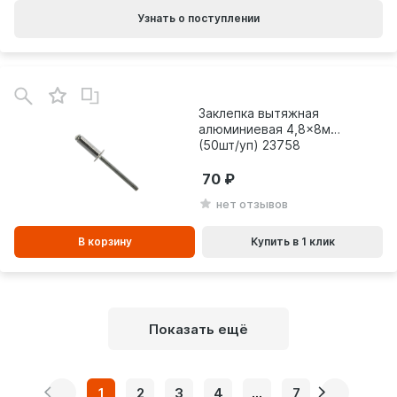
Узнать о поступлении
В
зинe
Заклепка вытяжная
алюминиевая 4,8x8мм
(50шт/уп) 23758
70
нет отзывов
В корзину
Купить в 1 клик
Показать ещё
1
2
3
4
...
7