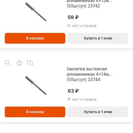
алюминиевая 4x12мм
(50шт/уп) 23742
59
нет отзывов
В корзину
Купить в 1 клик
В
зинe
Заклепка вытяжная
алюминиевая 4x14мм
(50шт/уп) 23744
63
нет отзывов
В корзину
Купить в 1 клик
В