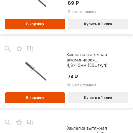
89
нет отзывов
В корзину
Купить в 1 клик
В
зинe
Заклепка вытяжная
алюминиевая
4,8x10мм (50шт/уп)
23760
74
нет отзывов
В корзину
Купить в 1 клик
В
зинe
Заклепка вытяжная