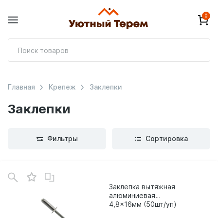
0
П
т
Главная
Крепеж
Заклепки
Заклепки
Фильтры
Сортировка
В
зинe
Заклепка вытяжная
алюминиевая
4,8x16мм (50шт/уп)
23766