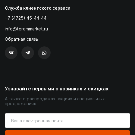
Служба клиентского сервиса
+7 (4725) 45-44-44
info@teremmarket.ru
Обратная связь
Узнавайте первыми о новинках и скидках
А также о распродажах, акциях и специальных
предложениях
Введите
ваш
адрес