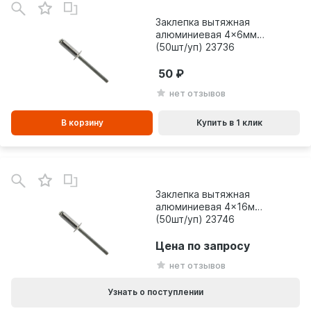
зинe
Заклепка вытяжная
алюминиевая 4x6мм
(50шт/уп) 23736
50
нет отзывов
В корзину
Купить в 1 клик
Заклепка вытяжная
алюминиевая 4x16мм
(50шт/уп) 23746
Цена по запросу
нет отзывов
Узнать о поступлении