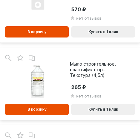
570
нет отзывов
В корзину
Купить в 1 клик
В
зинe
Мыло строительное,
пластификатор
Текстура (4,5л)
279242
265
нет отзывов
В корзину
Купить в 1 клик
В
зинe