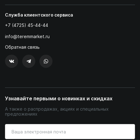
Служба клиентского сервиса
+7 (4725) 45-44-44
info@teremmarket.ru
Обратная связь
Узнавайте первыми о новинках и скидках
А также о распродажах, акциях и специальных
предложениях
Введите
ваш