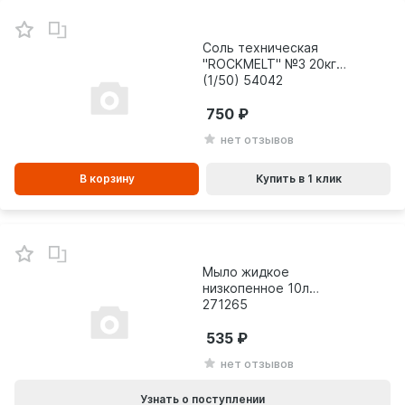
В
зинe
Соль техническая
"ROCKMELT" №3 20кг
(1/50) 54042
750
нет отзывов
В корзину
Купить в 1 клик
Мыло жидкое
низкопенное 10л
271265
535
нет отзывов
Узнать о поступлении