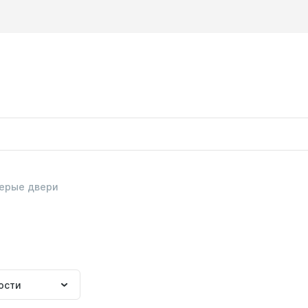
ерые двери
ка