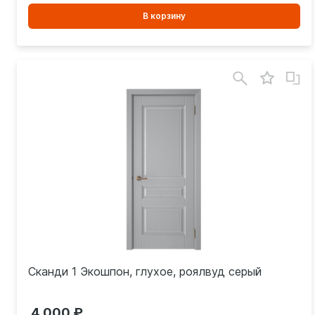
В
В корзину
корзинe
Сканди 1 Экошпон, глухое, роялвуд серый
4 000