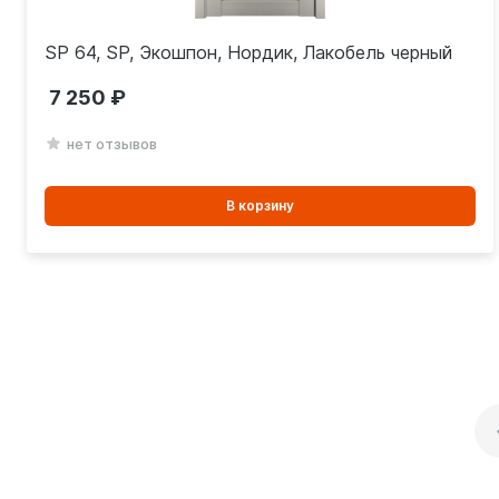
SP 64, SP, Экошпон, Нордик, Лакобель черный
7 250
нет отзывов
В
В корзину
корзинe