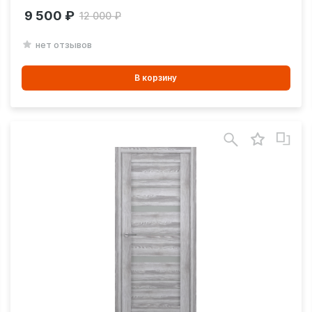
9 500
12 000
нет отзывов
В
В корзину
корзинe