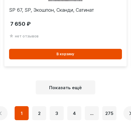
SP 67, SP, Экошпон, Сканди, Сатинат
7 650
нет отзывов
В
В корзину
корзинe
Показать ещё
1
2
3
4
...
275